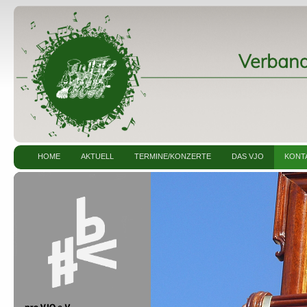
HOME
AKTUELL
TERMINE/KONZERTE
DAS VJO
KONT